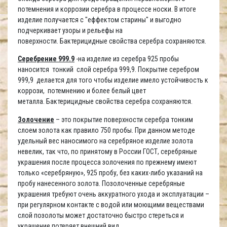
потемнения и коррозии серебра в процессе носки. В итоге
изделие получается с "еффектом старины" и выгодно
подчеркивает узоры и рельефы на
поверхности. Бактерицидные свойства серебра сохраняются.
Серебрение 999.9
-на изделие из серебра 925 пробы
наносится тонкий слой серебра 999,9. Покрытие серебром
999,9 делается для того чтобы изделие имело устойчивость к
коррози, потемнению и более белый цвет
металла. Бактерицидные свойства серебра сохраняются.
Золочение
– это покрытие поверхности серебра тонким
слоем золота как правило 750 пробы. При данном методе
удельный вес наносимого на серебряное изделие золота
невелик, так что, по принятому в России ГОСТ, серебряные
украшения после процесса золочения по прежнему имеют
только «серебряную», 925 пробу, без каких-либо указаний на
пробу нанесенного золота. Позолоченные серебряные
украшения требуют очень аккуратного ухода и эксплуатации –
при регулярном контакте с водой или моющими веществами
слой позолоты может достаточно быстро стереться и
украшение потеряет внешний вид.