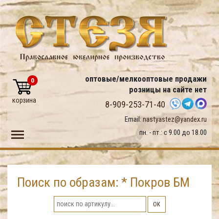
оптовые/мелкооптовые продажи
0
розницы на сайте нет
корзина
8-909-253-71-40
Email:
nastyastez@yandex.ru
Toggle main menu visibility
пн. - пт.: с 9.00 до 18.00
Поиск по образам: * Покров БМ
ОК