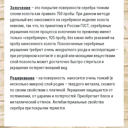
Золочение
– это покрытие поверхности серебра тонким
слоем золота как правило 750 пробы. При данном методе
удельный вес наносимого на серебряное изделие золота
невелик, так что, по принятому в России ГОСТ, серебряные
украшения после процесса золочения по прежнему имеют
только «серебряную», 925 пробу, без каких-либо указаний на
пробу нанесенного золота. Позолоченные серебряные
украшения требуют очень аккуратного ухода и эксплуатации –
при регулярном контакте с водой или моющими веществами
слой позолоты может достаточно быстро стереться и
украшение потеряет внешний вид.
Родирование
– на поверхность наносится очень тонкий (в
несколько микрон) слой родия – твердого металла, схожего
по своим свойствам с платиной. Украшение защищается от
потемнения, от царапин и потертостей. Приобретает блеск и
металлический оттенок. Антибактериальные свойства
серебра при покрытии теряются.