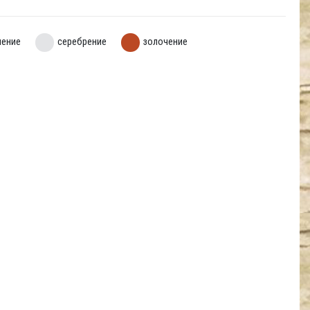
нение
серебрение
золочение