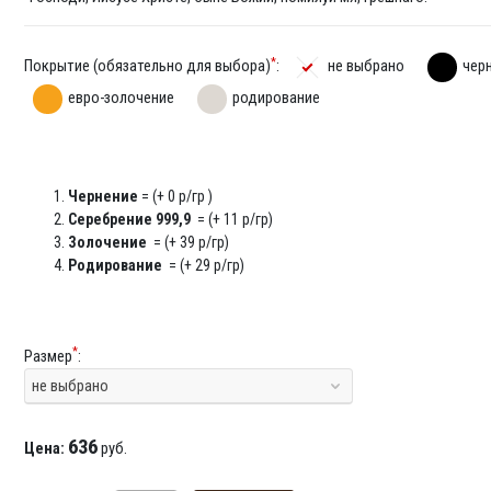
*
Покрытие (обязательно для выбора)
:
не выбрано
чер
евро-золочение
родирование
Чернение
= (+ 0 р/гр )
Серебрение 999,9
= (+ 11 р/гр)
Золочение
= (+ 39 р/гр)
Родирование
= (+ 29 р/гр)
*
Размер
:
не выбрано
636
Цена:
руб.