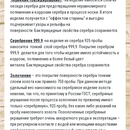
оксида серебра для предотвращения неравномерного
потемнения и коррозии серебра в процессе носки. В итоге
изделие получается с "еффектом старины" и выгодно
подчеркивает узоры и рельефы на
поверхности. Бактерицидные свойства серебра сохраняются.
Серебрение 999.9
-на изделие из серебра 925 пробы
наносится тонкий слой серебра 999,9. Покрытие серебром
999,9 делается для того чтобы изделие имело устойчивость к
коррози, потемнению и более белый цвет
металла. Бактерицидные свойства серебра сохраняются.
Золочение
– это покрытие поверхности серебра тонким
слоем золота как правило 750 пробы. При данном методе
удельный вес наносимого на серебряное изделие золота
невелик, так что, по принятому в России ГОСТ, серебряные
украшения после процесса золочения по прежнему имеют
только «серебряную», 925 пробу, без каких-либо указаний на
пробу нанесенного золота. Позолоченные серебряные
украшения требуют очень аккуратного ухода и эксплуатации –
при регулярном контакте с водой или моющими веществами