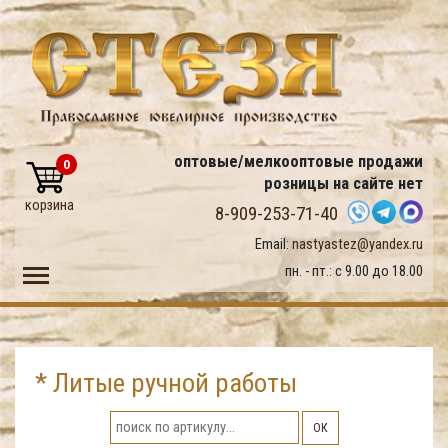
оптовые/мелкооптовые продажи
0
розницы на сайте нет
корзина
8-909-253-71-40
Email:
nastyastez@yandex.ru
Toggle main menu visibility
пн. - пт.: с 9.00 до 18.00
* Литые ручной работы
ОК