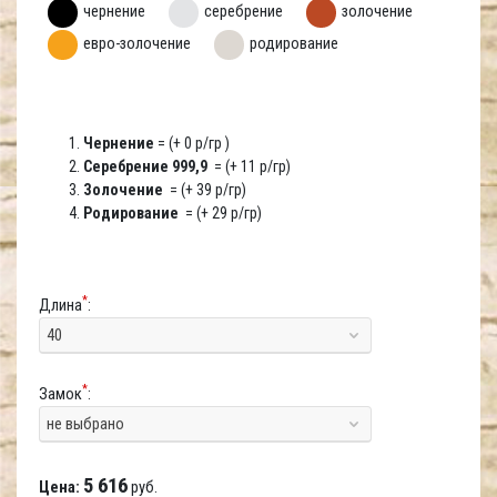
чернение
серебрение
золочение
евро-золочение
родирование
Чернение
= (+ 0 р/гр )
Серебрение 999,9
= (+ 11 р/гр)
Золочение
= (+ 39 р/гр)
Родирование
= (+ 29 р/гр)
*
Длина
:
40
*
Замок
:
не выбрано
5 616
Цена:
руб.