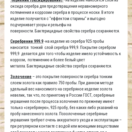
оксида серебра для предотвращения неравномерного
потемнения и коррозии серебра в процессе носки. В итоге
изделие получается с "еффектом старины" и выгодно
подчеркивает узоры и рельефы на
поверхности. Бактерицидные свойства серебра сохраняются.
Серебрение 999.9
-на изделие из серебра 925 пробы
наносится тонкий слой серебра 999,9. Покрытие серебром
999,9 делается для того чтобы изделие имело устойчивость к
коррози, потемнению и более белый цвет
металла. Бактерицидные свойства серебра сохраняются.
Золочение
– это покрытие поверхности серебра тонким
слоем золота как правило 750 пробы. При данном методе
удельный вес наносимого на серебряное изделие золота
невелик, так что, по принятому в России ГОСТ, серебряные
украшения после процесса золочения по прежнему имеют
только «серебряную», 925 пробу, без каких-либо указаний на
пробу нанесенного золота. Позолоченные серебряные
украшения требуют очень аккуратного ухода и эксплуатации –
при регулярном контакте с водой или моющими веществами