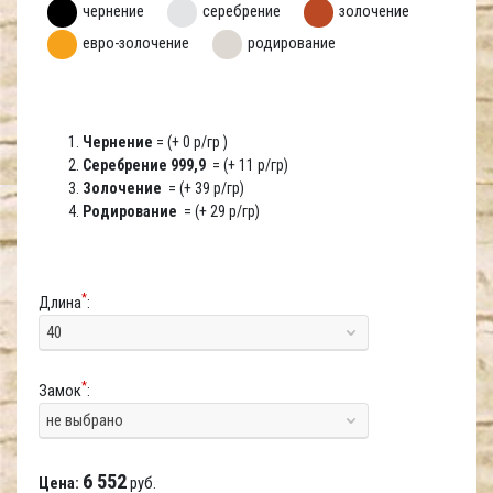
чернение
серебрение
золочение
евро-золочение
родирование
Чернение
= (+ 0 р/гр )
Серебрение 999,9
= (+ 11 р/гр)
Золочение
= (+ 39 р/гр)
Родирование
= (+ 29 р/гр)
*
Длина
:
40
*
Замок
:
не выбрано
6 552
Цена:
руб.