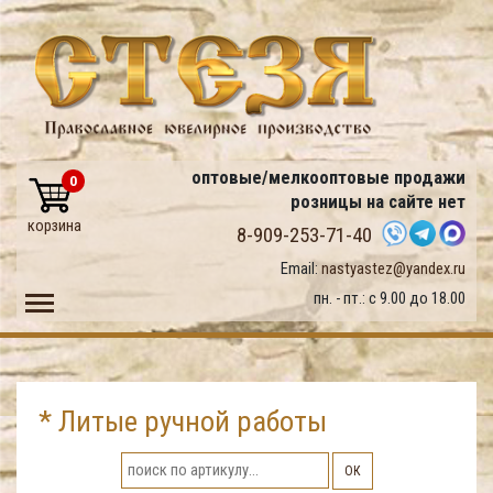
оптовые/мелкооптовые продажи
0
розницы на сайте нет
корзина
8-909-253-71-40
Email:
nastyastez@yandex.ru
Toggle main menu visibility
пн. - пт.: с 9.00 до 18.00
* Литые ручной работы
ОК