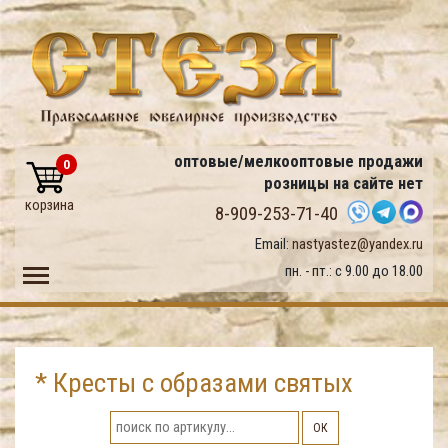
оптовые/мелкооптовые продажи
0
розницы на сайте нет
корзина
8-909-253-71-40
Email:
nastyastez@yandex.ru
Toggle main menu visibility
пн. - пт.: с 9.00 до 18.00
* Кресты с образами святых
ОК