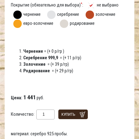
*
Покрытие (обязательно для выбора)
:
не выбрано
чернение
серебрение
золочение
евро-золочение
родирование
Чернение
= (+ 0 р/гр )
Серебрение 999,9
= (+ 11 р/гр)
Золочение
= (+ 39 р/гр)
Родирование
= (+ 29 р/гр)
1 441
Цена:
руб.
Количество:
КУПИТЬ
материал: серебро 925 пробы.