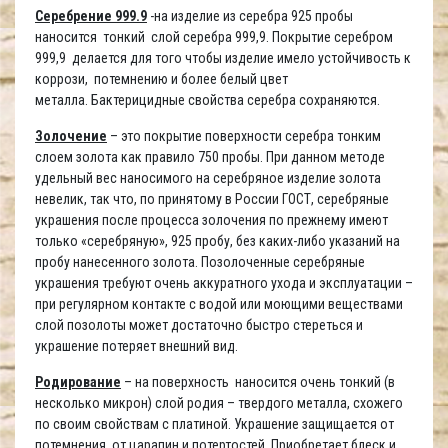
Серебрение 999.9
-на изделие из серебра 925 пробы
наносится тонкий слой серебра 999,9. Покрытие серебром
999,9 делается для того чтобы изделие имело устойчивость к
коррози, потемнению и более белый цвет
металла. Бактерицидные свойства серебра сохраняются.
Золочение
– это покрытие поверхности серебра тонким
слоем золота как правило 750 пробы. При данном методе
удельный вес наносимого на серебряное изделие золота
невелик, так что, по принятому в России ГОСТ, серебряные
украшения после процесса золочения по прежнему имеют
только «серебряную», 925 пробу, без каких-либо указаний на
пробу нанесенного золота. Позолоченные серебряные
украшения требуют очень аккуратного ухода и эксплуатации –
при регулярном контакте с водой или моющими веществами
слой позолоты может достаточно быстро стереться и
украшение потеряет внешний вид.
Родирование
– на поверхность наносится очень тонкий (в
несколько микрон) слой родия – твердого металла, схожего
по своим свойствам с платиной. Украшение защищается от
потемнения, от царапин и потертостей. Приобретает блеск и