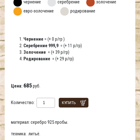
чернение
серебрение
золочение
евро-золочение
родирование
Чернение
= (+ 0 р/гр )
Серебрение 999,9
= (+ 11 р/гр)
Золочение
= (+ 39 р/гр)
Родирование
= (+ 29 р/гр)
685
Цена:
руб.
Количество:
КУПИТЬ
материал: серебро 925 пробы.
техника: литьё.