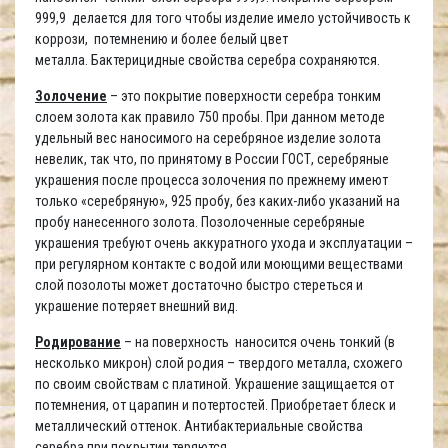
999,9 делается для того чтобы изделие имело устойчивость к
коррози, потемнению и более белый цвет
металла. Бактерицидные свойства серебра сохраняются.
Золочение
– это покрытие поверхности серебра тонким
слоем золота как правило 750 пробы. При данном методе
удельный вес наносимого на серебряное изделие золота
невелик, так что, по принятому в России ГОСТ, серебряные
украшения после процесса золочения по прежнему имеют
только «серебряную», 925 пробу, без каких-либо указаний на
пробу нанесенного золота. Позолоченные серебряные
украшения требуют очень аккуратного ухода и эксплуатации –
при регулярном контакте с водой или моющими веществами
слой позолоты может достаточно быстро стереться и
украшение потеряет внешний вид.
Родирование
– на поверхность наносится очень тонкий (в
несколько микрон) слой родия – твердого металла, схожего
по своим свойствам с платиной. Украшение защищается от
потемнения, от царапин и потертостей. Приобретает блеск и
металлический оттенок. Антибактериальные свойства
серебра при покрытии теряются.