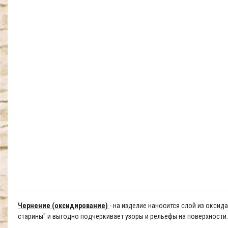
Чернение (оксидирование)
- на изделие наносится слой из окси
старины" и выгодно подчеркивает узоры и рельефы на поверхности