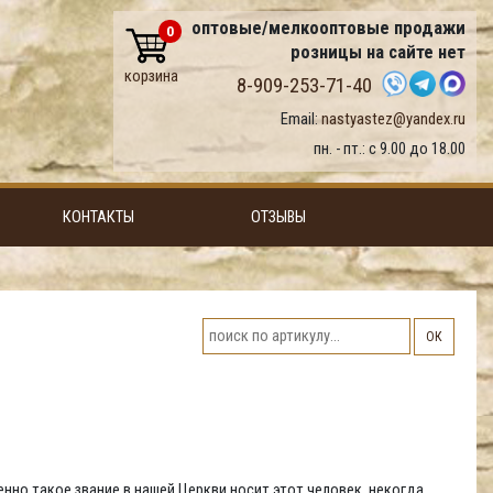
оптовые/мелкооптовые продажи
0
розницы на сайте нет
корзина
8-909-253-71-40
Email:
nastyastez@yandex.ru
пн. - пт.: с 9.00 до 18.00
КОНТАКТЫ
ОТЗЫВЫ
ОК
но такое звание в нашей Церкви носит этот человек, некогда