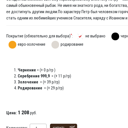
самый обыкновенный рыбак. Не имея ни знатного рода, ни богатства, 
ее достигнуть другим людям.По характеру Петр был человеком горяч
стать одним из любимейших учеников Спасителя, наряду с Иоанном и
*
Покрытие (обязательно для выбора)
:
не выбрано
чер
евро-золочение
родирование
Чернение
= (+ 0 р/гр )
Серебрение 999,9
= (+ 11 р/гр)
Золочение
= (+ 39 р/гр)
Родирование
= (+ 29 р/гр)
1 208
Цена:
руб.