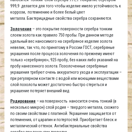
999,9 делается для того чтобы изделие имело устойчивость к
коррози, потемнению и более белый цвет
металла. Бактерицидные свойства серебра сохраняются.
Золочение
– это покрытие поверхности серебра тонким
слоем золота как правило 750 пробы. При данном методе
удельный вес наносимого на серебряное изделие золота
невелик, так что, по принятому в России ГОСТ, серебряные
украшения после процесса золочения по прежнему имеют
только «серебряную», 925 пробу, без каких-либо указаний на
пробу нанесенного золота. Позолоченные серебряные
украшения требуют очень аккуратного ухода и эксплуатации –
при регулярном контакте с водой или моющими веществами
слой позолоты может достаточно быстро стереться и
украшение потеряет внешний вид.
Родирование
– на поверхность наносится очень тонкий (в
несколько микрон) слой родия – твердого металла, схожего
по своим свойствам с платиной. Украшение защищается от
потемнения, от царапин и потертостей. Приобретает блеск и
металлический оттенок. Антибактериальные свойства