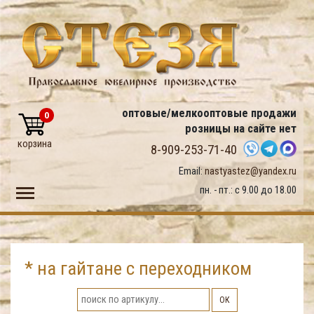
оптовые/мелкооптовые продажи
0
розницы на сайте нет
корзина
8-909-253-71-40
Email:
nastyastez@yandex.ru
Toggle main menu visibility
пн. - пт.: с 9.00 до 18.00
* на гайтане с переходником
ОК