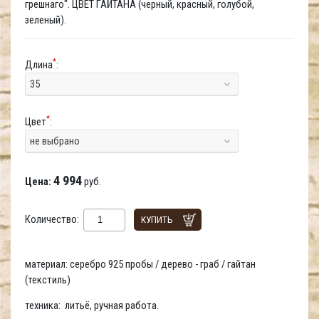
грешнаго". ЦВЕТ ГАЙТАНА (черный, красный, голубой,
зеленый).
*
Длина
:
35
*
Цвет
:
не выбрано
4 994
Цена:
руб.
Количество:
КУПИТЬ
материал: серебро 925 пробы / дерево - граб / гайтан
(текстиль)
техника: литьё, ручная работа.