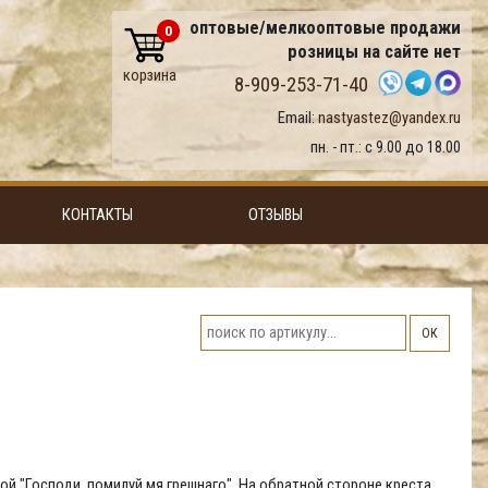
оптовые/мелкооптовые продажи
0
розницы на сайте нет
корзина
8-909-253-71-40
Email:
nastyastez@yandex.ru
пн. - пт.: с 9.00 до 18.00
КОНТАКТЫ
ОТЗЫВЫ
ОК
вой "Господи, помилуй мя грешнаго". На обратной стороне креста