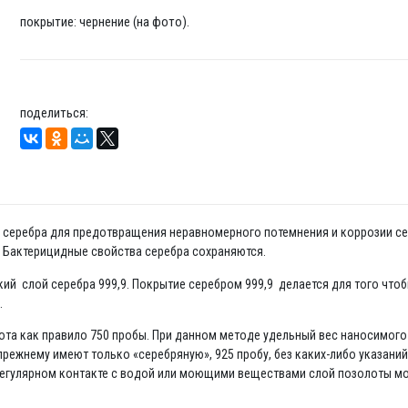
покрытие: чернение (на фото).
поделиться:
да серебра для предотвращения неравномерного потемнения и коррозии се
. Бактерицидные свойства серебра сохраняются.
нкий слой серебра 999,9. Покрытие серебром 999,9 делается для того что
.
та как правило 750 пробы. При данном методе удельный вес наносимого н
режнему имеют только «серебряную», 925 пробу, без каких-либо указани
 регулярном контакте с водой или моющими веществами слой позолоты мо