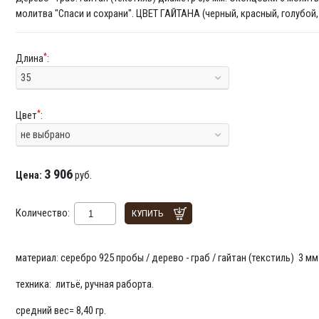
молитва "Спаси и сохрани". ЦВЕТ ГАЙТАНА (черный, красный, голубой,
*
Длина
:
35
*
Цвет
:
не выбрано
3 906
Цена:
руб.
Количество:
КУПИТЬ
материал: серебро 925 пробы / дерево - граб / гайтан (текстиль) 3 м
техника: литьё, ручная раборта.
средний вес= 8,40 гр.