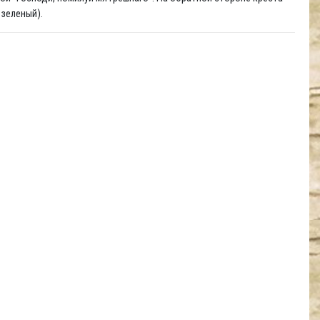
 зеленый).
м