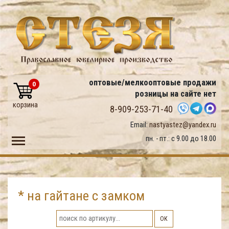
оптовые/мелкооптовые продажи
0
розницы на сайте нет
корзина
8-909-253-71-40
Email:
nastyastez@yandex.ru
Toggle main menu visibility
пн. - пт.: с 9.00 до 18.00
* на гайтане с замком
ОК