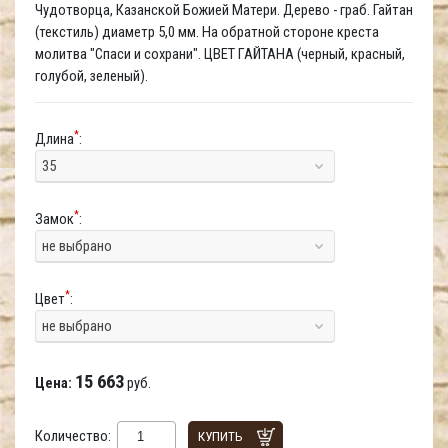
Чудотворца, Казанской Божией Матери. Дерево - граб. Гайтан
(текстиль) диаметр 5,0 мм. На обратной стороне креста
молитва "Спаси и сохрани". ЦВЕТ ГАЙТАНА (черный, красный,
голубой, зеленый).
*
Длина
:
35
*
Замок
:
не выбрано
*
Цвет
:
не выбрано
15 663
Цена:
руб.
Количество:
КУПИТЬ