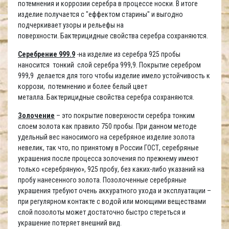
потемнения и коррозии серебра в процессе носки. В итоге
изделие получается с "еффектом старины" и выгодно
подчеркивает узоры и рельефы на
поверхности. Бактерицидные свойства серебра сохраняются.
Серебрение 999.9
-на изделие из серебра 925 пробы
наносится тонкий слой серебра 999,9. Покрытие серебром
999,9 делается для того чтобы изделие имело устойчивость к
коррози, потемнению и более белый цвет
металла. Бактерицидные свойства серебра сохраняются.
Золочение
– это покрытие поверхности серебра тонким
слоем золота как правило 750 пробы. При данном методе
удельный вес наносимого на серебряное изделие золота
невелик, так что, по принятому в России ГОСТ, серебряные
украшения после процесса золочения по прежнему имеют
только «серебряную», 925 пробу, без каких-либо указаний на
пробу нанесенного золота. Позолоченные серебряные
украшения требуют очень аккуратного ухода и эксплуатации –
при регулярном контакте с водой или моющими веществами
слой позолоты может достаточно быстро стереться и
украшение потеряет внешний вид.