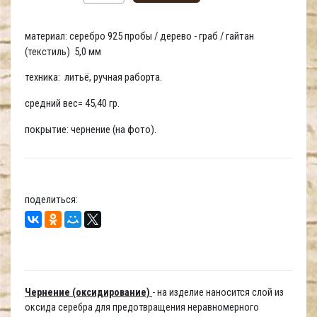
материал: серебро 925 пробы / дерево - граб / гайтан
(текстиль) 5,0 мм
техника: литьё, ручная раборта.
средний вес= 45,40 гр.
покрытие: чернение (на фото).
поделиться:
Чернение (оксидирование)
- на изделие наносится слой из
оксида серебра для предотвращения неравномерного