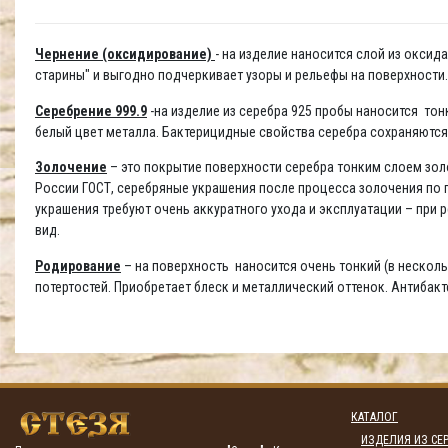
Чернение (оксидирование)
- на изделие наносится слой из окси
старины" и выгодно подчеркивает узоры и рельефы на поверхности
Серебрение 999.9
-на изделие из серебра 925 пробы наносится то
белый цвет металла. Бактерицидные свойства серебра сохраняются
Золочение
– это покрытие поверхности серебра тонким слоем золо
России ГОСТ, серебряные украшения после процесса золочения по п
украшения требуют очень аккуратного ухода и эксплуатации – при
вид.
Родирование
– на поверхность наносится очень тонкий (в несколь
потертостей. Приобретает блеск и металлический оттенок. Антибак
КАТАЛОГ
ИЗДЕЛИЯ ИЗ СЕР