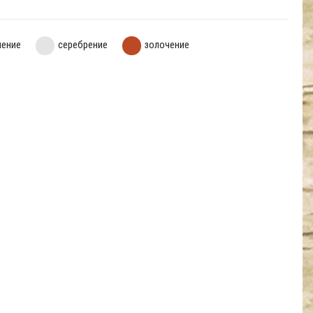
нение
серебрение
золочение