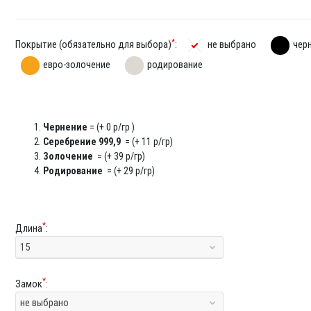
*
Покрытие (обязательно для выбора)
:
не выбрано
чер
евро-золочение
родирование
Чернение
= (+ 0 р/гр )
Серебрение 999,9
= (+ 11 р/гр)
Золочение
= (+ 39 р/гр)
Родирование
= (+ 29 р/гр)
*
Длина
:
15
*
Замок
:
не выбрано