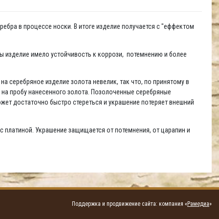
ребра в процессе носки. В итоге изделие получается с "еффектом
бы изделие имело устойчивость к коррози, потемнению и более
а серебряное изделие золота невелик, так что, по принятому в
й на пробу нанесенного золота. Позолоченные серебряные
жет достаточно быстро стереться и украшение потеряет внешний
с платиной. Украшение защищается от потемнения, от царапин и
Поддержка и продвижение сайта: компания «
Рамедиа
»