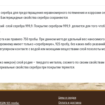
да серебра для предотвращения неравномерного потемнения и коррозии се
. Бактерицидные свойства серебра сохраняются.
нкий слой серебра 999,9. Покрытие серебром 999,9 делается для того что
.
та как правило 750 пробы. При данном методе удельный вес наносимого н
режнему имеют только «серебряную», 925 пробу, без каких-либо указани
 регулярном контакте с водой или моющими веществами слой позолоты мо
ко микрон) слой родия – твердого металла, схожего по своим свойствам 
териальные свойства серебра при покрытии теряются.
Цены и скидки
Оплата и доставка
ЕБРА 925 пробы: