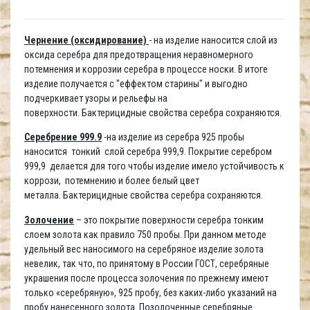
Чернение (оксидирование)
- на изделие наносится слой из
оксида серебра для предотвращения неравномерного
потемнения и коррозии серебра в процессе носки. В итоге
изделие получается с "еффектом старины" и выгодно
подчеркивает узоры и рельефы на
поверхности. Бактерицидные свойства серебра сохраняются.
Серебрение 999.9
-на изделие из серебра 925 пробы
наносится тонкий слой серебра 999,9. Покрытие серебром
999,9 делается для того чтобы изделие имело устойчивость к
коррози, потемнению и более белый цвет
металла. Бактерицидные свойства серебра сохраняются.
Золочение
– это покрытие поверхности серебра тонким
слоем золота как правило 750 пробы. При данном методе
удельный вес наносимого на серебряное изделие золота
невелик, так что, по принятому в России ГОСТ, серебряные
украшения после процесса золочения по прежнему имеют
только «серебряную», 925 пробу, без каких-либо указаний на
пробу нанесенного золота. Позолоченные серебряные