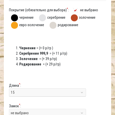
*
Покрытие (обязательно для выбора)
:
не выбрано
чернение
серебрение
золочение
евро-золочение
родирование
Чернение
= (+ 0 р/гр )
Серебрение 999,9
= (+ 11 р/гр)
Золочение
= (+ 39 р/гр)
Родирование
= (+ 29 р/гр)
*
Длина
:
15
*
Замок
:
не выбрано