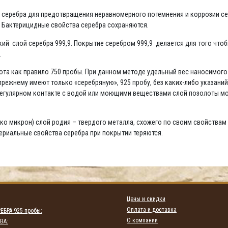
да серебра для предотвращения неравномерного потемнения и коррозии се
. Бактерицидные свойства серебра сохраняются.
нкий слой серебра 999,9. Покрытие серебром 999,9 делается для того что
.
та как правило 750 пробы. При данном методе удельный вес наносимого н
режнему имеют только «серебряную», 925 пробу, без каких-либо указани
 регулярном контакте с водой или моющими веществами слой позолоты мо
ко микрон) слой родия – твердого металла, схожего по своим свойствам 
териальные свойства серебра при покрытии теряются.
Цены и скидки
Оплата и доставка
ЕБРА 925 пробы:
О компании
ВА: