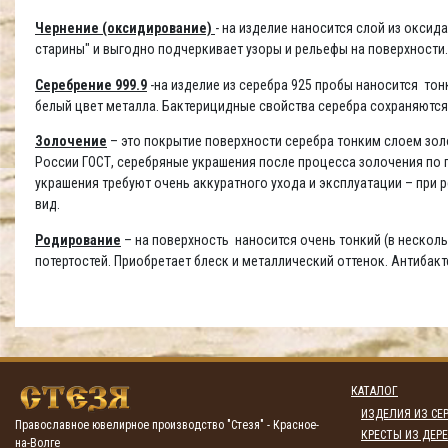
Чернение (оксидирование)
- на изделие наносится слой из окси
старины" и выгодно подчеркивает узоры и рельефы на поверхности
Серебрение 999.9
-на изделие из серебра 925 пробы наносится то
белый цвет металла. Бактерицидные свойства серебра сохраняются
Золочение
– это покрытие поверхности серебра тонким слоем золо
России ГОСТ, серебряные украшения после процесса золочения по п
украшения требуют очень аккуратного ухода и эксплуатации – при
вид.
Родирование
– на поверхность наносится очень тонкий (в несколь
потертостей. Приобретает блеск и металлический оттенок. Антибак
КАТАЛОГ
ИЗДЕЛИЯ ИЗ СЕР
Православное ювелирное производство "Стезя" - Красное-
КРЕСТЫ ИЗ ДЕРЕ
на-Волге