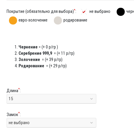
*
Покрытие (обязательно для выбора)
:
не выбрано
чер
евро-золочение
родирование
Чернение
= (+ 0 р/гр )
Серебрение 999,9
= (+ 11 р/гр)
Золочение
= (+ 39 р/гр)
Родирование
= (+ 29 р/гр)
*
Длина
:
15
*
Замок
:
не выбрано