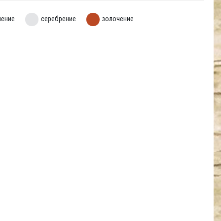
нение
серебрение
золочение