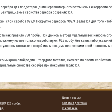
да серебра для предотвращения неравномерного потемнения и коррозии се
. Бактерицидные свойства серебра сохраняются.
нкий слой серебра 999,9. Покрытие серебром 999,9 делается для того что
.
та как правило 750 пробы. При данном методе удельный вес наносимого н
режнему имеют только «серебряную», 925 пробу, без каких-либо указани
 регулярном контакте с водой или моющими веществами слой позолоты мо
ко микрон) слой родия – твердого металла, схожего по своим свойствам 
териальные свойства серебра при покрытии теряются.
Цены и скидки
Оплата и доставка
ЕБРА 925 пробы:
О компании
ВА: