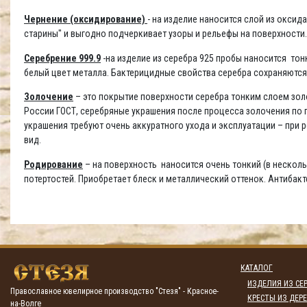
Чернение (оксидирование)
- на изделие наносится слой из окси
старины" и выгодно подчеркивает узоры и рельефы на поверхности
Серебрение 999.9
-на изделие из серебра 925 пробы наносится то
белый цвет металла. Бактерицидные свойства серебра сохраняются
Золочение
– это покрытие поверхности серебра тонким слоем золо
России ГОСТ, серебряные украшения после процесса золочения по п
украшения требуют очень аккуратного ухода и эксплуатации – при
вид.
Родирование
– на поверхность наносится очень тонкий (в несколь
потертостей. Приобретает блеск и металлический оттенок. Антибак
КАТАЛОГ
ИЗДЕЛИЯ ИЗ СЕР
Православное ювелирное производство "Стезя" - Красное-
КРЕСТЫ ИЗ ДЕРЕ
на-Волге