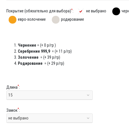
*
Покрытие (обязательно для выбора)
:
не выбрано
чер
евро-золочение
родирование
Чернение
= (+ 0 р/гр )
Серебрение 999,9
= (+ 11 р/гр)
Золочение
= (+ 39 р/гр)
Родирование
= (+ 29 р/гр)
*
Длина
:
15
*
Замок
:
не выбрано