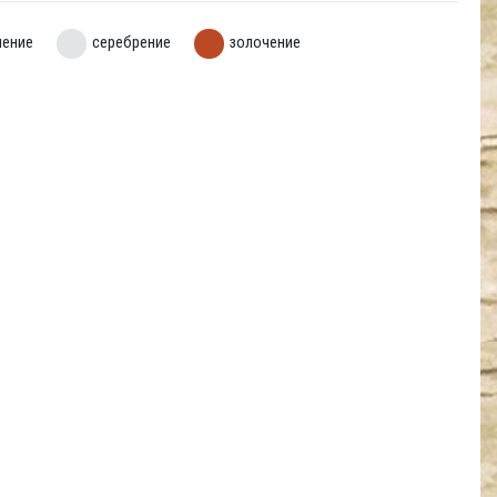
нение
серебрение
золочение