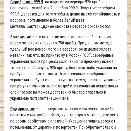
Серебрение 999.9
-на изделие из серебра 925 пробы
наносится тонкий слой серебра 999,9. Покрытие серебром
999,9 делается для того чтобы изделие имело устойчивость к
коррози, потемнению и более белый цвет
металла. Бактерицидные свойства серебра сохраняются.
Золочение
– это покрытие поверхности серебра тонким
слоем золота как правило 750 пробы. При данном методе
удельный вес наносимого на серебряное изделие золота
невелик, так что, по принятому в России ГОСТ, серебряные
украшения после процесса золочения по прежнему имеют
только «серебряную», 925 пробу, без каких-либо указаний на
пробу нанесенного золота. Позолоченные серебряные
украшения требуют очень аккуратного ухода и эксплуатации –
при регулярном контакте с водой или моющими веществами
слой позолоты может достаточно быстро стереться и
украшение потеряет внешний вид.
Родирование
– на поверхность наносится очень тонкий (в
несколько микрон) слой родия – твердого металла, схожего
по своим свойствам с платиной. Украшение защищается от
потемнения, от царапин и потертостей. Приобретает блеск и