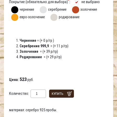
*
Покрытие (обязательно для выбора)
:
не выбрано
чернение
серебрение
золочение
евро-золочение
родирование
Чернение
= (+ 0 р/гр )
Серебрение 999,9
= (+ 11 р/гр)
Золочение
= (+ 39 р/гр)
Родирование
= (+ 29 р/гр)
523
Цена:
руб.
Количество:
КУПИТЬ
материал: серебро 925 пробы.