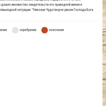
и дошло множество свидетельств его праведной жизни и
звыходной ситуации. "Николае Чудотворче умоли Господа Бога
нение
серебрение
золочение