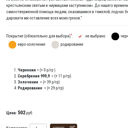
крестьянским святым и «мужицким заступником». До нашего времен
самоотверженной помощи людям, оказавшимся в тяжелой, подчас бе
даровати ми оставление всех моих грехов."
*
Покрытие (обязательно для выбора)
:
не выбрано
чер
евро-золочение
родирование
Чернение
= (+ 0 р/гр )
Серебрение 999,9
= (+ 11 р/гр)
Золочение
= (+ 39 р/гр)
Родирование
= (+ 29 р/гр)
502
Цена:
руб.