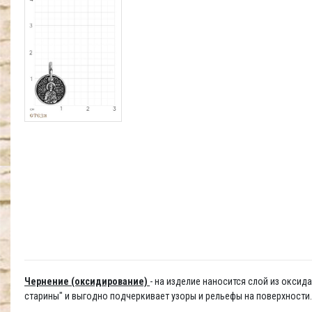
Чернение (оксидирование)
- на изделие наносится слой из окси
старины" и выгодно подчеркивает узоры и рельефы на поверхности