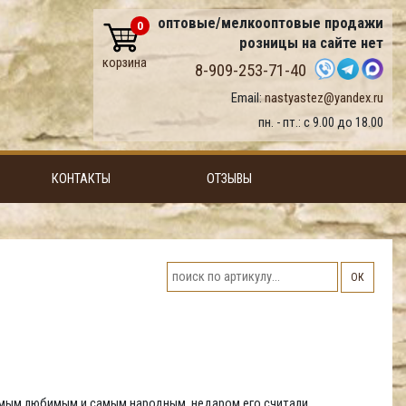
оптовые/мелкооптовые продажи
0
розницы на сайте нет
корзина
8-909-253-71-40
Email:
nastyastez@yandex.ru
пн. - пт.: с 9.00 до 18.00
КОНТАКТЫ
ОТЗЫВЫ
ОК
самым любимым и самым народным, недаром его считали