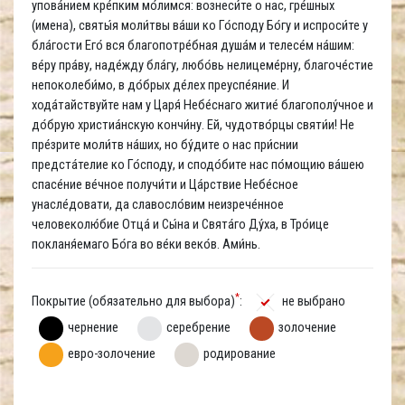
упова́нием кре́пким мо́лимся: вознеси́те о нас, гре́шных
(имена), святы́я моли́твы ва́ши ко Го́споду Бо́гу и испроси́те у
бла́гости Его́ вся благопотре́бная душа́м и телесе́м на́шим:
ве́ру пра́ву, наде́жду бла́гу, любо́вь нелицеме́рну, благоче́стие
непоколеби́мо, в до́брых де́лех преуспе́яние. И
хода́тайствуйте нам у Царя́ Небе́снаго житие́ благополу́чное и
до́брую христиа́нскую кончи́ну. Ей, чудотво́рцы святи́и! Не
пре́зрите моли́тв на́ших, но бу́дите о нас при́снии
предста́телие ко Го́споду, и сподо́бите нас по́мощию ва́шею
спасе́ние ве́чное получи́ти и Ца́рствие Небе́сное
унасле́довати, да славосло́вим неизрече́нное
человеколю́бие Отца́ и Сы́на и Свята́го Ду́ха, в Тро́ице
покланя́емаго Бо́га во ве́ки веко́в. Ами́нь.
*
Покрытие (обязательно для выбора)
:
не выбрано
чернение
серебрение
золочение
евро-золочение
родирование