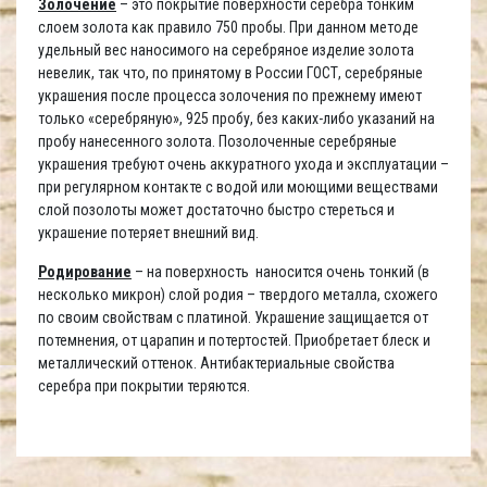
Золочение
– это покрытие поверхности серебра тонким
слоем золота как правило 750 пробы. При данном методе
удельный вес наносимого на серебряное изделие золота
невелик, так что, по принятому в России ГОСТ, серебряные
украшения после процесса золочения по прежнему имеют
только «серебряную», 925 пробу, без каких-либо указаний на
пробу нанесенного золота. Позолоченные серебряные
украшения требуют очень аккуратного ухода и эксплуатации –
при регулярном контакте с водой или моющими веществами
слой позолоты может достаточно быстро стереться и
украшение потеряет внешний вид.
Родирование
– на поверхность наносится очень тонкий (в
несколько микрон) слой родия – твердого металла, схожего
по своим свойствам с платиной. Украшение защищается от
потемнения, от царапин и потертостей. Приобретает блеск и
металлический оттенок. Антибактериальные свойства
серебра при покрытии теряются.