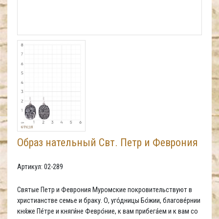
Образ нательный Свт. Петр и Феврония
Артикул: 02-289
Святые Петр и Феврония Муромские покровительствуют в
христианстве семье и браку. О, уго́дницы Бо́жии, благове́рнии
кня́же Пе́тре и княги́не Февро́ние, к вам прибега́ем и к вам со