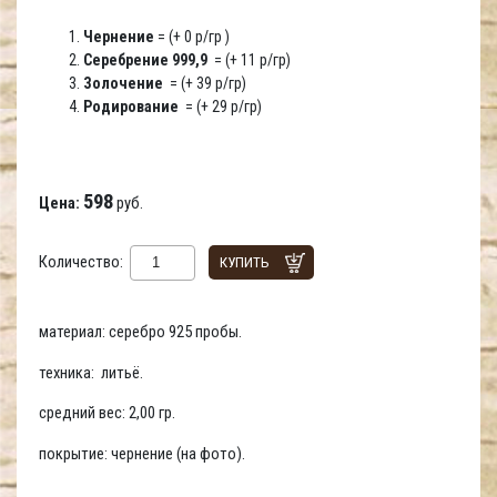
Чернение
= (+ 0 р/гр )
Серебрение 999,9
= (+ 11 р/гр)
Золочение
= (+ 39 р/гр)
Родирование
= (+ 29 р/гр)
598
Цена:
руб.
Количество:
КУПИТЬ
материал: серебро 925 пробы.
техника: литьё.
средний вес: 2,00 гр.
покрытие: чернение (на фото).