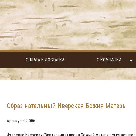
ОПЛАТА И ДОСТАВКА
О КОМПАНИИ
Образ нательный Иверская Божия Матерь
Артикул: 02-006
Издревле Иверская (Вратарница) икона Божией матери помогает людя