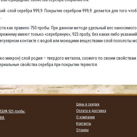
нкий слой серебра 999,9. Покрытие серебром 999,9 делается для того что
.
та как правило 750 пробы. При данном методе удельный вес наносимого н
режнему имеют только «серебряную», 925 пробу, без каких-либо указани
 регулярном контакте с водой или моющими веществами слой позолоты мо
ко микрон) слой родия – твердого металла, схожего по своим свойствам 
териальные свойства серебра при покрытии теряются.
Цены и скидки
Оплата и доставка
ЕБРА 925 пробы:
О компании
ВА:
Контакты
Отзывы