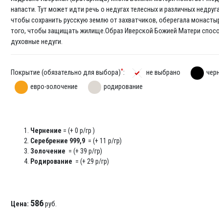
напасти. Тут может идти речь о недугах телесных и различных недруга
чтобы сохранить русскую землю от захватчиков, оберегала монастыр
того, чтобы защищать жилище.Образ Иверской Божией Матери способе
духовные недуги.
*
Покрытие (обязательно для выбора)
:
не выбрано
чер
евро-золочение
родирование
Чернение
= (+ 0 р/гр )
Серебрение 999,9
= (+ 11 р/гр)
Золочение
= (+ 39 р/гр)
Родирование
= (+ 29 р/гр)
586
Цена:
руб.