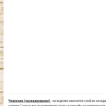
Чернение (оксидирование)
- на изделие наносится слой из окси
старины" и выгодно подчеркивает узоры и рельефы на поверхности