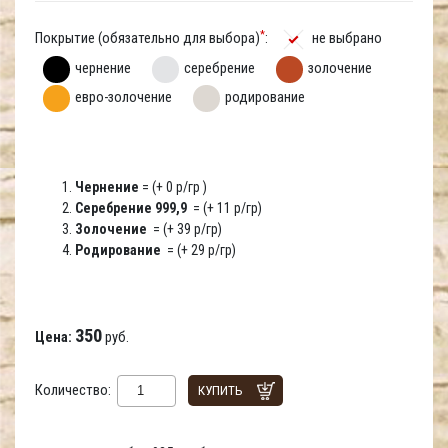
*
Покрытие (обязательно для выбора)
:
не выбрано
чернение
серебрение
золочение
евро-золочение
родирование
Чернение
= (+ 0 р/гр )
Серебрение 999,9
= (+ 11 р/гр)
Золочение
= (+ 39 р/гр)
Родирование
= (+ 29 р/гр)
350
Цена:
руб.
Количество:
КУПИТЬ