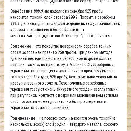
поверхности. Бактерицидные свойства серебра сохраняются.
Серебрение 999.9
-на изделие из серебра 925 пробы
наносится тонкий слой серебра 999,9. Покрытие серебром
999,9 делается для того чтобы изделие имело устойчивость к
коррози, потемнению и более белый цвет
металла. Бактерицидные свойства серебра сохраняются.
Золочение
– это покрытие поверхности серебра тонким
слоем золота как правило 750 пробы. При данном методе
удельный вес наносимого на серебряное изделие золота
невелик, так что, по принятому в России ГОСТ, серебряные
украшения после процесса золочения по прежнему имеют
только «серебряную», 925 пробу, без каких-либо указаний на
пробу нанесенного золота. Позолоченные серебряные
украшения требуют очень аккуратного ухода и эксплуатации –
при регулярном контакте с водой или моющими веществами
слой позолоты может достаточно быстро стереться и
украшение потеряет внешний вид.
Родирование
– на поверхность наносится очень тонкий (в
несколько микрон) слой родия – твердого металла, схожего
по своим свойствам с платиной. Украшение защищается от