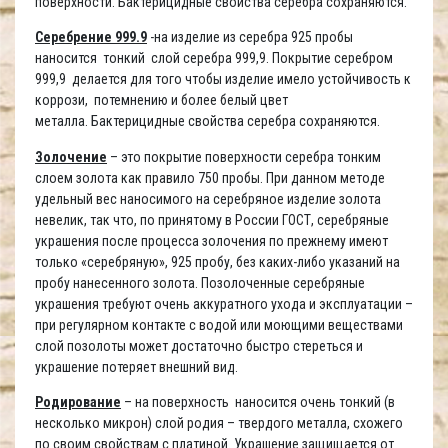
поверхности. Бактерицидные свойства серебра сохраняются.
Серебрение 999.9
-на изделие из серебра 925 пробы
наносится тонкий слой серебра 999,9. Покрытие серебром
999,9 делается для того чтобы изделие имело устойчивость к
коррози, потемнению и более белый цвет
металла. Бактерицидные свойства серебра сохраняются.
Золочение
– это покрытие поверхности серебра тонким
слоем золота как правило 750 пробы. При данном методе
удельный вес наносимого на серебряное изделие золота
невелик, так что, по принятому в России ГОСТ, серебряные
украшения после процесса золочения по прежнему имеют
только «серебряную», 925 пробу, без каких-либо указаний на
пробу нанесенного золота. Позолоченные серебряные
украшения требуют очень аккуратного ухода и эксплуатации –
при регулярном контакте с водой или моющими веществами
слой позолоты может достаточно быстро стереться и
украшение потеряет внешний вид.
Родирование
– на поверхность наносится очень тонкий (в
несколько микрон) слой родия – твердого металла, схожего
по своим свойствам с платиной. Украшение защищается от