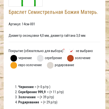
Браслет Семистрельная Божия Матерь.
Артикул: 14см-001
Диаметр оконцовки 4,0 мм, диаметр гайтана 3,0 мм.
*
Покрытие (обязательно для выбора)
:
не выбрано
чернение
серебрение
золочение
евро-золочение
родирование
Чернение
= (+ 0 р/гр )
Серебрение 999,9
= (+ 11 р/гр)
Золочение
= (+ 39 р/гр)
Родирование
= (+ 29 р/гр)