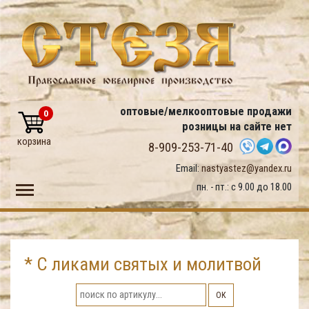
оптовые/мелкооптовые продажи
0
розницы на сайте нет
корзина
8-909-253-71-40
Email:
nastyastez@yandex.ru
Toggle main menu visibility
пн. - пт.: с 9.00 до 18.00
* С ликами святых и молитвой
ОК