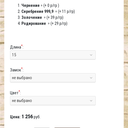
Чернение
= (+ 0 р/гр )
Серебрение 999,9
= (+ 11 р/гр)
Золочение
= (+ 39 р/гр)
Родирование
= (+ 29 р/гр)
*
Длина
:
15
*
Замок
:
не выбрано
*
Цвет
:
не выбрано
1 256
Цена:
руб.