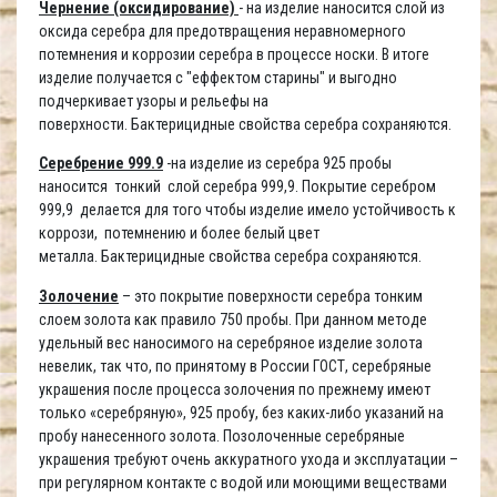
Чернение (оксидирование)
- на изделие наносится слой из
оксида серебра для предотвращения неравномерного
потемнения и коррозии серебра в процессе носки. В итоге
изделие получается с "еффектом старины" и выгодно
подчеркивает узоры и рельефы на
поверхности. Бактерицидные свойства серебра сохраняются.
Серебрение 999.9
-на изделие из серебра 925 пробы
наносится тонкий слой серебра 999,9. Покрытие серебром
999,9 делается для того чтобы изделие имело устойчивость к
коррози, потемнению и более белый цвет
металла. Бактерицидные свойства серебра сохраняются.
Золочение
– это покрытие поверхности серебра тонким
слоем золота как правило 750 пробы. При данном методе
удельный вес наносимого на серебряное изделие золота
невелик, так что, по принятому в России ГОСТ, серебряные
украшения после процесса золочения по прежнему имеют
только «серебряную», 925 пробу, без каких-либо указаний на
пробу нанесенного золота. Позолоченные серебряные
украшения требуют очень аккуратного ухода и эксплуатации –
при регулярном контакте с водой или моющими веществами