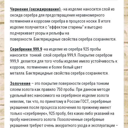
Чернение (оксидирование)
- на изделие наносится слой из
оксида серебра для предотвращения неравномерного
потемнения и коррозии серебра в процессе носки. В итоге
изделие получается с "еффектом старины" и выгодно
подчеркивает узоры и рельефы на
поверхности. Бактерицидные свойства серебра сохраняются.
Серебрение 999.9
-на изделие из серебра 925 пробы
наносится тонкий слой серебра 999,9. Покрытие серебром
999,9 делается для того чтобы изделие имело устойчивость к
коррози, потемнению и более белый цвет
металла. Бактерицидные свойства серебра сохраняются.
Золочение
– это покрытие поверхности серебра тонким
слоем золота как правило 750 пробы. При данном методе
удельный вес наносимого на серебряное изделие золота
невелик, так что, по принятому в России ГОСТ, серебряные
украшения после процесса золочения по прежнему имеют
только «серебряную», 925 пробу, без каких-либо указаний на
пробу нанесенного золота. Позолоченные серебряные
украшения требуют очень аккуратного ухода и эксплуатации –