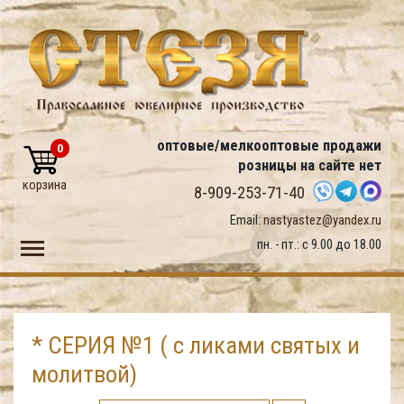
оптовые/мелкооптовые продажи
0
розницы на сайте нет
корзина
8-909-253-71-40
Email:
nastyastez@yandex.ru
Toggle main menu visibility
пн. - пт.: с 9.00 до 18.00
* СЕРИЯ №1 ( с ликами святых и
молитвой)