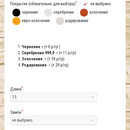
*
Покрытие (обязательно для выбора)
:
не выбрано
чернение
серебрение
золочение
евро-золочение
родирование
Чернение
= (+ 0 р/гр )
Серебрение 999,9
= (+ 11 р/гр)
Золочение
= (+ 39 р/гр)
Родирование
= (+ 29 р/гр)
*
Длина
:
15
*
Замок
:
не выбрано