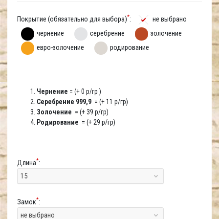
*
Покрытие (обязательно для выбора)
:
не выбрано
чернение
серебрение
золочение
евро-золочение
родирование
Чернение
= (+ 0 р/гр )
Серебрение 999,9
= (+ 11 р/гр)
Золочение
= (+ 39 р/гр)
Родирование
= (+ 29 р/гр)
*
Длина
:
15
*
Замок
:
не выбрано