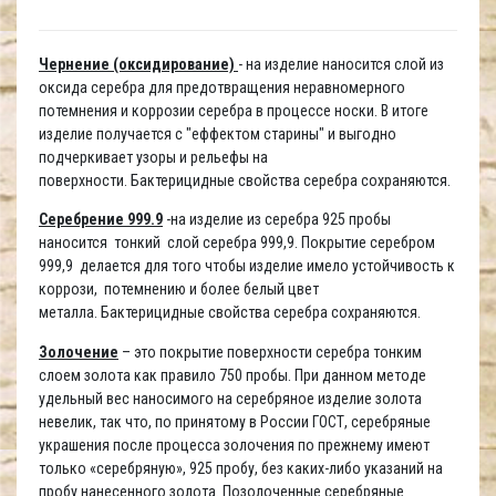
Чернение (оксидирование)
- на изделие наносится слой из
оксида серебра для предотвращения неравномерного
потемнения и коррозии серебра в процессе носки. В итоге
изделие получается с "еффектом старины" и выгодно
подчеркивает узоры и рельефы на
поверхности. Бактерицидные свойства серебра сохраняются.
Серебрение 999.9
-на изделие из серебра 925 пробы
наносится тонкий слой серебра 999,9. Покрытие серебром
999,9 делается для того чтобы изделие имело устойчивость к
коррози, потемнению и более белый цвет
металла. Бактерицидные свойства серебра сохраняются.
Золочение
– это покрытие поверхности серебра тонким
слоем золота как правило 750 пробы. При данном методе
удельный вес наносимого на серебряное изделие золота
невелик, так что, по принятому в России ГОСТ, серебряные
украшения после процесса золочения по прежнему имеют
только «серебряную», 925 пробу, без каких-либо указаний на
пробу нанесенного золота. Позолоченные серебряные