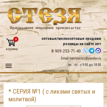
оптовые/мелкооптовые продажи
0
розницы на сайте нет
корзина
8-909-253-71-40
Email:
nastyastez@yandex.ru
Toggle main menu visibility
пн. - пт.: с 9.00 до 18.00
* СЕРИЯ №1 ( с ликами святых и
молитвой)