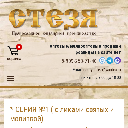
оптовые/мелкооптовые продажи
0
розницы на сайте нет
корзина
8-909-253-71-40
Email:
nastyastez@yandex.ru
Toggle main menu visibility
пн. - пт.: с 9.00 до 18.00
* СЕРИЯ №1 ( с ликами святых и
молитвой)