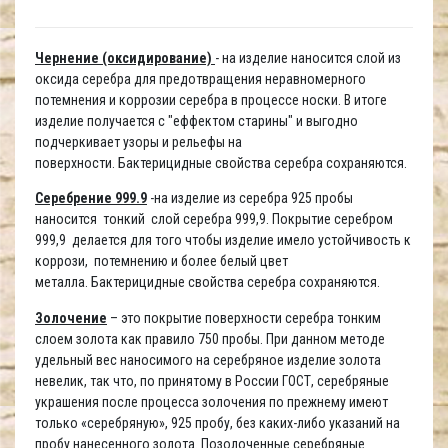
Чернение (оксидирование)
- на изделие наносится слой из
оксида серебра для предотвращения неравномерного
потемнения и коррозии серебра в процессе носки. В итоге
изделие получается с "еффектом старины" и выгодно
подчеркивает узоры и рельефы на
поверхности. Бактерицидные свойства серебра сохраняются.
Серебрение 999.9
-на изделие из серебра 925 пробы
наносится тонкий слой серебра 999,9. Покрытие серебром
999,9 делается для того чтобы изделие имело устойчивость к
коррози, потемнению и более белый цвет
металла. Бактерицидные свойства серебра сохраняются.
Золочение
– это покрытие поверхности серебра тонким
слоем золота как правило 750 пробы. При данном методе
удельный вес наносимого на серебряное изделие золота
невелик, так что, по принятому в России ГОСТ, серебряные
украшения после процесса золочения по прежнему имеют
только «серебряную», 925 пробу, без каких-либо указаний на
пробу нанесенного золота. Позолоченные серебряные