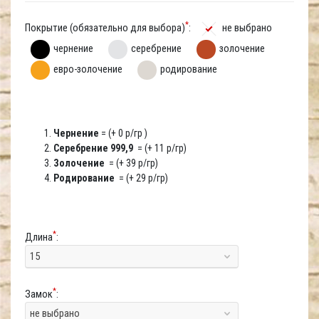
*
Покрытие (обязательно для выбора)
:
не выбрано
чернение
серебрение
золочение
евро-золочение
родирование
Чернение
= (+ 0 р/гр )
Серебрение 999,9
= (+ 11 р/гр)
Золочение
= (+ 39 р/гр)
Родирование
= (+ 29 р/гр)
*
Длина
:
15
*
Замок
:
не выбрано