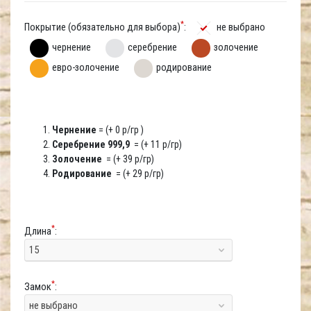
*
Покрытие (обязательно для выбора)
:
не выбрано
чернение
серебрение
золочение
евро-золочение
родирование
Чернение
= (+ 0 р/гр )
Серебрение 999,9
= (+ 11 р/гр)
Золочение
= (+ 39 р/гр)
Родирование
= (+ 29 р/гр)
*
Длина
:
15
*
Замок
:
не выбрано