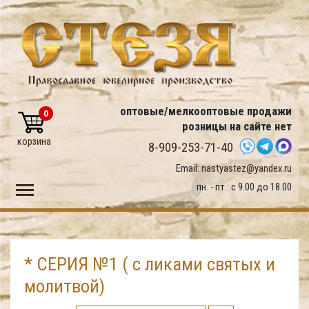
оптовые/мелкооптовые продажи
0
розницы на сайте нет
корзина
8-909-253-71-40
Email:
nastyastez@yandex.ru
Toggle main menu visibility
пн. - пт.: с 9.00 до 18.00
* СЕРИЯ №1 ( с ликами святых и
молитвой)