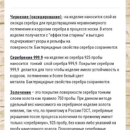
Чернение (оксидирование)
- на изделие наносится слой из
оксида серебра для предотвращения неравномерного
потемнения и коррозии серебра в процессе носки. В итоге
изделие получается с "еффектом старины" и выгодно
подчеркивает узоры и рельефы на
поверхности. Бактерицидные свойства серебра сохраняются.
Серебрение 999.9
-на изделие из серебра 925 пробы
наносится тонкий слой серебра 999,9. Покрытие серебром
999,9 делается для того чтобы изделие имело устойчивость к
коррози, потемнению и более белый цвет
металла. Бактерицидные свойства серебра сохраняются.
Золочение
– это покрытие поверхности серебра тонким
слоем золота как правило 750 пробы. При данном методе
удельный вес наносимого на серебряное изделие золота
невелик, так что, по принятому в России ГОСТ, серебряные
украшения после процесса золочения по прежнему имеют
только «серебряную», 925 пробу, без каких-либо указаний на
пробу нанесенного золота. Позолоченные серебряные