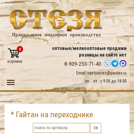
оптовые/мелкооптовые продажи
0
розницы на сайте нет
корзина
8-909-253-71-40
Email:
nastyastez@yandex.ru
Toggle main menu visibility
пн. - пт.: с 9.00 до 18.00
* Гайтан на переходнике
ОК