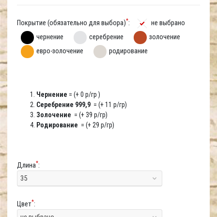
*
Покрытие (обязательно для выбора)
:
не выбрано
чернение
серебрение
золочение
евро-золочение
родирование
Чернение
= (+ 0 р/гр )
Серебрение 999,9
= (+ 11 р/гр)
Золочение
= (+ 39 р/гр)
Родирование
= (+ 29 р/гр)
*
Длина
:
35
*
Цвет
:
не выбрано