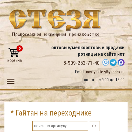
оптовые/мелкооптовые продажи
0
розницы на сайте нет
корзина
8-909-253-71-40
Email:
nastyastez@yandex.ru
Toggle main menu visibility
пн. - пт.: с 9.00 до 18.00
* Гайтан на переходнике
ОК