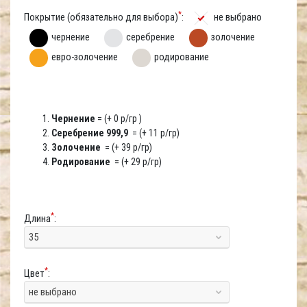
*
Покрытие (обязательно для выбора)
:
не выбрано
чернение
серебрение
золочение
евро-золочение
родирование
Чернение
= (+ 0 р/гр )
Серебрение 999,9
= (+ 11 р/гр)
Золочение
= (+ 39 р/гр)
Родирование
= (+ 29 р/гр)
*
Длина
:
35
*
Цвет
:
не выбрано