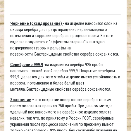
Чернение (оксидирование)
- на изделие наносится слой из
оксида серебра для предотвращения неравномерного
потемнения и коррозии серебра в процессе носки. В итоге
изделие получается с "еффектом старины" и выгодно
подчеркивает узоры и рельефы на
поверхности. Бактерицидные свойства серебра сохраняются.
Серебрение 999.9
-на изделие из серебра 925 пробы
наносится тонкий слой серебра 999,9. Покрытие серебром
999,9 делается для того чтобы изделие имело устойчивость к
коррози, потемнению и более белый цвет
металла. Бактерицидные свойства серебра сохраняются.
Золочение
– это покрытие поверхности серебра тонким
слоем золота как правило 750 пробы. При данном методе
удельный вес наносимого на серебряное изделие золота
невелик, так что, по принятому в России ГОСТ, серебряные
украшения после процесса золочения по прежнему имеют
только «серебряную», 925 пробу, без каких-либо указаний на