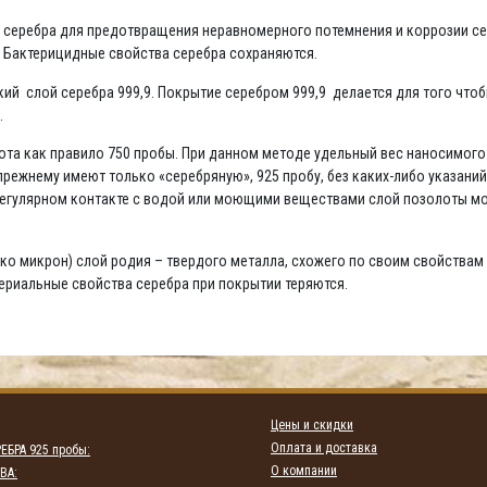
да серебра для предотвращения неравномерного потемнения и коррозии се
. Бактерицидные свойства серебра сохраняются.
нкий слой серебра 999,9. Покрытие серебром 999,9 делается для того что
.
та как правило 750 пробы. При данном методе удельный вес наносимого н
режнему имеют только «серебряную», 925 пробу, без каких-либо указани
 регулярном контакте с водой или моющими веществами слой позолоты мо
ко микрон) слой родия – твердого металла, схожего по своим свойствам 
териальные свойства серебра при покрытии теряются.
Цены и скидки
Оплата и доставка
ЕБРА 925 пробы:
О компании
ВА: