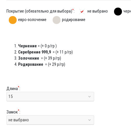
*
Покрытие (обязательно для выбора)
:
не выбрано
чер
евро-золочение
родирование
Чернение
= (+ 0 р/гр )
Серебрение 999,9
= (+ 11 р/гр)
Золочение
= (+ 39 р/гр)
Родирование
= (+ 29 р/гр)
*
Длина
:
15
*
Замок
:
не выбрано