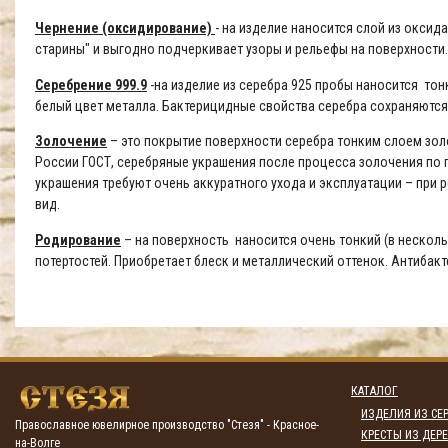
Чернение (оксидирование)
- на изделие наносится слой из окси
старины" и выгодно подчеркивает узоры и рельефы на поверхности
Серебрение 999.9
-на изделие из серебра 925 пробы наносится то
белый цвет металла. Бактерицидные свойства серебра сохраняются
Золочение
– это покрытие поверхности серебра тонким слоем золо
России ГОСТ, серебряные украшения после процесса золочения по п
украшения требуют очень аккуратного ухода и эксплуатации – при
вид.
Родирование
– на поверхность наносится очень тонкий (в несколь
потертостей. Приобретает блеск и металлический оттенок. Антибак
КАТАЛОГ
ИЗДЕЛИЯ ИЗ СЕР
Православное ювелирное производство "Стезя" - Красное-
КРЕСТЫ ИЗ ДЕРЕ
на-Волге