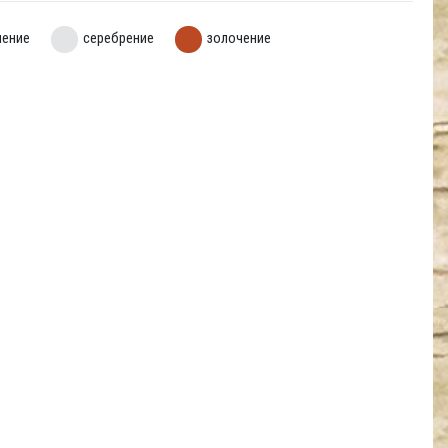
нение
серебрение
золочение