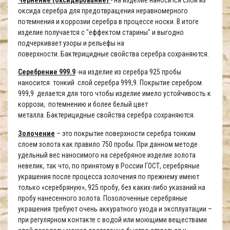
оксида серебра для предотвращения неравномерного
потемнения и коррозии серебра в процессе носки. В итоге
изделие получается с "еффектом старины" и выгодно
подчеркивает узоры и рельефы на
поверхности. Бактерицидные свойства серебра сохраняются.
Серебрение 999.9
-на изделие из серебра 925 пробы
наносится тонкий слой серебра 999,9. Покрытие серебром
999,9 делается для того чтобы изделие имело устойчивость к
коррози, потемнению и более белый цвет
металла. Бактерицидные свойства серебра сохраняются.
Золочение
– это покрытие поверхности серебра тонким
слоем золота как правило 750 пробы. При данном методе
удельный вес наносимого на серебряное изделие золота
невелик, так что, по принятому в России ГОСТ, серебряные
украшения после процесса золочения по прежнему имеют
только «серебряную», 925 пробу, без каких-либо указаний на
пробу нанесенного золота. Позолоченные серебряные
украшения требуют очень аккуратного ухода и эксплуатации –
при регулярном контакте с водой или моющими веществами