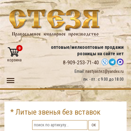
оптовые/мелкооптовые продажи
0
розницы на сайте нет
корзина
8-909-253-71-40
Email:
nastyastez@yandex.ru
Toggle main menu visibility
пн. - пт.: с 9.00 до 18.00
* Литые звенья без вставок
ОК