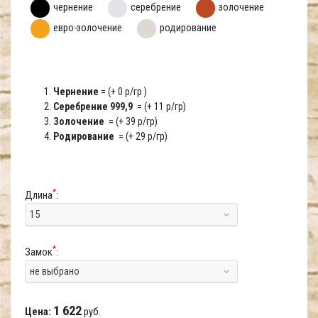
чернение
серебрение
золочение
евро-золочение
родирование
Чернение
= (+ 0 р/гр )
Серебрение 999,9
= (+ 11 р/гр)
Золочение
= (+ 39 р/гр)
Родирование
= (+ 29 р/гр)
*
Длина
:
15
*
Замок
:
не выбрано
1 622
Цена:
руб.