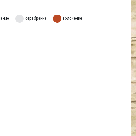
нение
серебрение
золочение