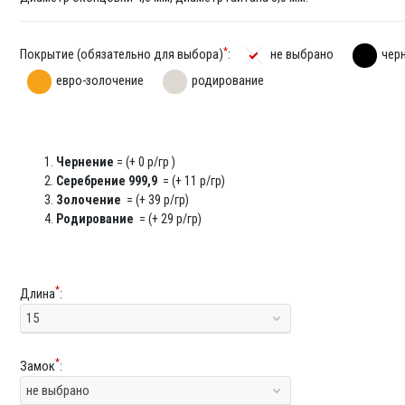
*
Покрытие (обязательно для выбора)
:
не выбрано
чер
евро-золочение
родирование
Чернение
= (+ 0 р/гр )
Серебрение 999,9
= (+ 11 р/гр)
Золочение
= (+ 39 р/гр)
Родирование
= (+ 29 р/гр)
*
Длина
:
15
*
Замок
:
не выбрано