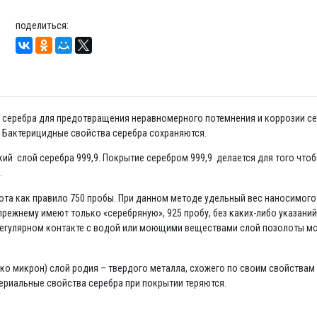
поделиться:
да серебра для предотвращения неравномерного потемнения и коррозии се
. Бактерицидные свойства серебра сохраняются.
нкий слой серебра 999,9. Покрытие серебром 999,9 делается для того что
.
та как правило 750 пробы. При данном методе удельный вес наносимого н
режнему имеют только «серебряную», 925 пробу, без каких-либо указани
 регулярном контакте с водой или моющими веществами слой позолоты мо
ко микрон) слой родия – твердого металла, схожего по своим свойствам 
териальные свойства серебра при покрытии теряются.