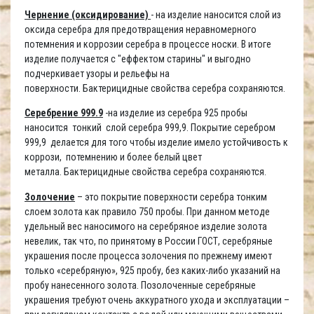
Чернение (оксидирование)
- на изделие наносится слой из
оксида серебра для предотвращения неравномерного
потемнения и коррозии серебра в процессе носки. В итоге
изделие получается с "еффектом старины" и выгодно
подчеркивает узоры и рельефы на
поверхности. Бактерицидные свойства серебра сохраняются.
Серебрение 999.9
-на изделие из серебра 925 пробы
наносится тонкий слой серебра 999,9. Покрытие серебром
999,9 делается для того чтобы изделие имело устойчивость к
коррози, потемнению и более белый цвет
металла. Бактерицидные свойства серебра сохраняются.
Золочение
– это покрытие поверхности серебра тонким
слоем золота как правило 750 пробы. При данном методе
удельный вес наносимого на серебряное изделие золота
невелик, так что, по принятому в России ГОСТ, серебряные
украшения после процесса золочения по прежнему имеют
только «серебряную», 925 пробу, без каких-либо указаний на
пробу нанесенного золота. Позолоченные серебряные
украшения требуют очень аккуратного ухода и эксплуатации –