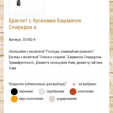
Браслет с бусинами Башмачок
Спиридон а.
Артикул: 33-002-4
Оконцовки с молитвой "Господи, помилуй мя грешнаго".
Бусины с молитвой "Спаси и сохрани". Башмачок Спиридона
Тримифунтского. Диаметр оконцовки 4 мм, диаметр гайтана
3 мм.
*
Покрытие (обязательно для выбора)
:
не выбрано
чернение
серебрение
золочение
евро-золочение
родирование