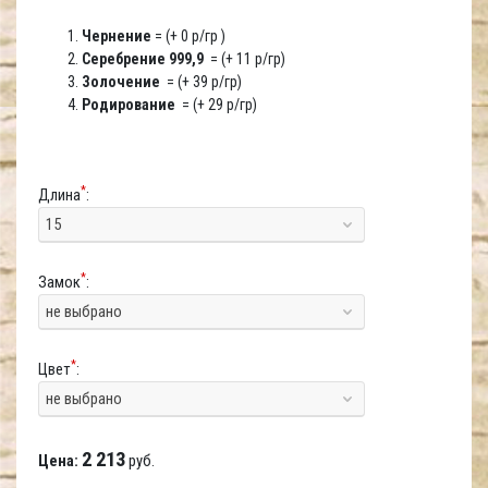
Чернение
= (+ 0 р/гр )
Серебрение 999,9
= (+ 11 р/гр)
Золочение
= (+ 39 р/гр)
Родирование
= (+ 29 р/гр)
*
Длина
:
15
*
Замок
:
не выбрано
*
Цвет
:
не выбрано
2 213
Цена:
руб.