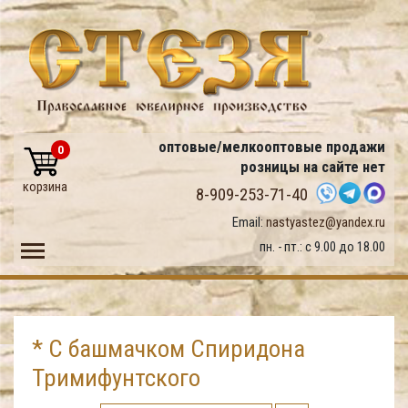
оптовые/мелкооптовые продажи
0
розницы на сайте нет
корзина
8-909-253-71-40
Email:
nastyastez@yandex.ru
Toggle main menu visibility
пн. - пт.: с 9.00 до 18.00
* С башмачком Спиридона
Тримифунтского