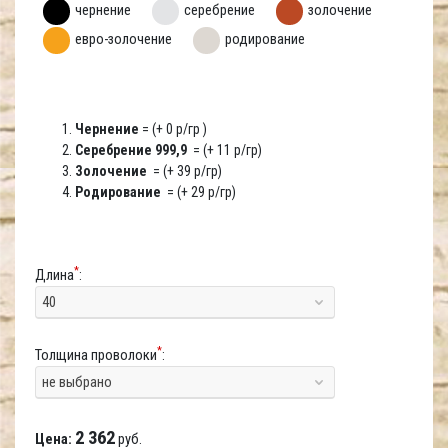
чернение
серебрение
золочение
евро-золочение
родирование
Чернение
= (+ 0 р/гр )
Серебрение 999,9
= (+ 11 р/гр)
Золочение
= (+ 39 р/гр)
Родирование
= (+ 29 р/гр)
*
Длина
:
40
*
Толщина проволоки
:
не выбрано
2 362
Цена:
руб.