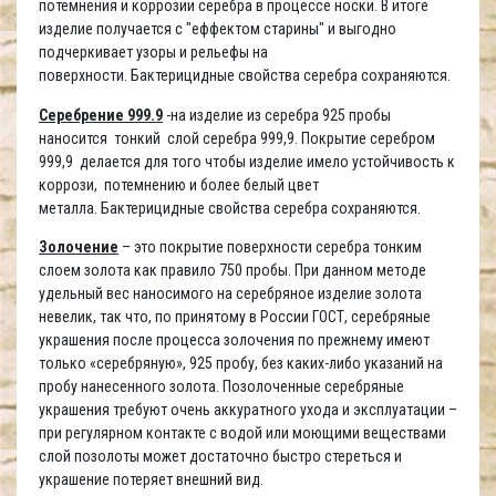
потемнения и коррозии серебра в процессе носки. В итоге
изделие получается с "еффектом старины" и выгодно
подчеркивает узоры и рельефы на
поверхности. Бактерицидные свойства серебра сохраняются.
Серебрение 999.9
-на изделие из серебра 925 пробы
наносится тонкий слой серебра 999,9. Покрытие серебром
999,9 делается для того чтобы изделие имело устойчивость к
коррози, потемнению и более белый цвет
металла. Бактерицидные свойства серебра сохраняются.
Золочение
– это покрытие поверхности серебра тонким
слоем золота как правило 750 пробы. При данном методе
удельный вес наносимого на серебряное изделие золота
невелик, так что, по принятому в России ГОСТ, серебряные
украшения после процесса золочения по прежнему имеют
только «серебряную», 925 пробу, без каких-либо указаний на
пробу нанесенного золота. Позолоченные серебряные
украшения требуют очень аккуратного ухода и эксплуатации –
при регулярном контакте с водой или моющими веществами
слой позолоты может достаточно быстро стереться и
украшение потеряет внешний вид.