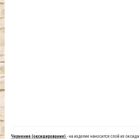
Чернение (оксидирование)
- на изделие наносится слой из окси