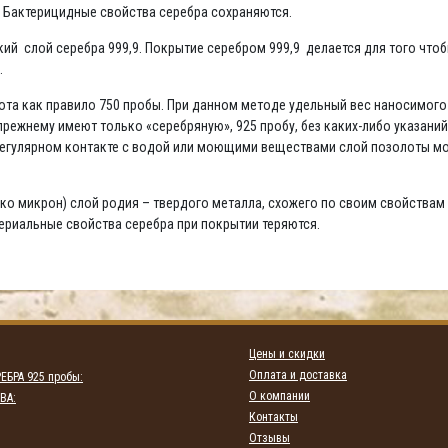
. Бактерицидные свойства серебра сохраняются.
нкий слой серебра 999,9. Покрытие серебром 999,9 делается для того что
.
та как правило 750 пробы. При данном методе удельный вес наносимого н
режнему имеют только «серебряную», 925 пробу, без каких-либо указани
 регулярном контакте с водой или моющими веществами слой позолоты мо
ко микрон) слой родия – твердого металла, схожего по своим свойствам 
териальные свойства серебра при покрытии теряются.
Цены и скидки
Оплата и доставка
ЕБРА 925 пробы:
О компании
ВА:
Контакты
Отзывы