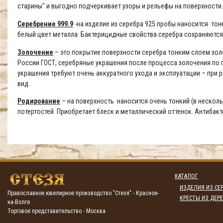
старины" и выгодно подчеркивает узоры и рельефы на поверхности
Серебрение 999.9
-на изделие из серебра 925 пробы наносится то
белый цвет металла. Бактерицидные свойства серебра сохраняются
Золочение
– это покрытие поверхности серебра тонким слоем золо
России ГОСТ, серебряные украшения после процесса золочения по п
украшения требуют очень аккуратного ухода и эксплуатации – при
вид.
Родирование
– на поверхность наносится очень тонкий (в несколь
потертостей. Приобретает блеск и металлический оттенок. Антибак
КАТАЛОГ
ИЗДЕЛИЯ ИЗ СЕР
Православное ювелирное производство "Стезя" - Красное-
КРЕСТЫ ИЗ ДЕРЕ
на-Волге
Торговое представительство - Москва