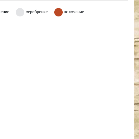
нение
серебрение
золочение