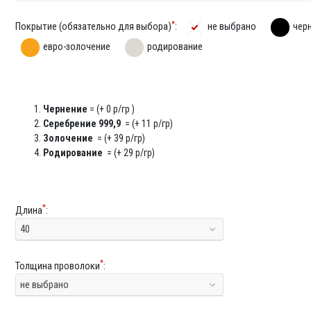
*
Покрытие (обязательно для выбора)
:
не выбрано
чер
евро-золочение
родирование
Чернение
= (+ 0 р/гр )
Серебрение 999,9
= (+ 11 р/гр)
Золочение
= (+ 39 р/гр)
Родирование
= (+ 29 р/гр)
*
Длина
:
40
*
Толщина проволоки
:
не выбрано