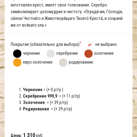
изготовлен крест, имеет свое толкование. Серебро
символизирует целомудрие и чистоту. «Огради́ мя, Го́споди,
си́лою Честна́го и Животворя́щаго Твоего́ Креста́, и сохрани́
мя от вся́каго зла.»
*
Покрытие (обязательно для выбора)
:
не выбрано
чернение
серебрение
золочение
евро-золочение
родирование
Чернение
= (+ 0 р/гр )
Серебрение 999,9
= (+ 11 р/гр)
Золочение
= (+ 39 р/гр)
Родирование
= (+ 29 р/гр)
1 310
Цена:
руб.