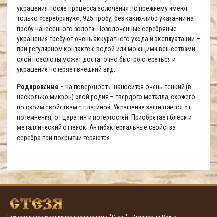
украшения после процесса золочения по прежнему имеют
только «серебряную», 925 пробу, без каких-либо указаний на
пробу нанесенного золота. Позолоченные серебряные
украшения требуют очень аккуратного ухода и эксплуатации –
при регулярном контакте с водой или моющими веществами
слой позолоты может достаточно быстро стереться и
украшение потеряет внешний вид.
Родирование
– на поверхность наносится очень тонкий (в
несколько микрон) слой родия – твердого металла, схожего
по своим свойствам с платиной. Украшение защищается от
потемнения, от царапин и потертостей. Приобретает блеск и
металлический оттенок. Антибактериальные свойства
серебра при покрытии теряются.
Православное ювелирное производство "Стезя" - Красное-на-Волге