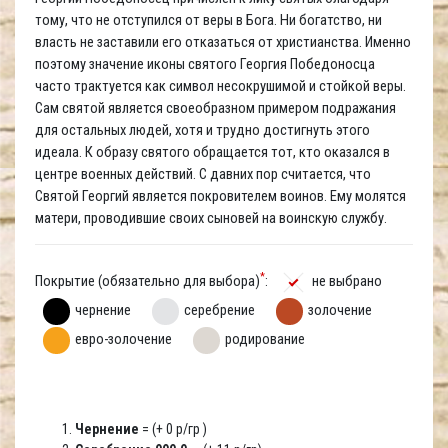
тому, что не отступился от веры в Бога. Ни богатство, ни
власть не заставили его отказаться от христианства. Именно
поэтому значение иконы святого Георгия Победоносца
часто трактуется как символ несокрушимой и стойкой веры.
Сам святой является своеобразном примером подражания
для остальных людей, хотя и трудно достигнуть этого
идеала. К образу святого обращается тот, кто оказался в
центре военных действий. С давних пор считается, что
Святой Георгий является покровителем воинов. Ему молятся
матери, проводившие своих сыновей на воинскую службу.
*
Покрытие (обязательно для выбора)
:
не выбрано
чернение
серебрение
золочение
евро-золочение
родирование
Чернение
= (+ 0 р/гр )