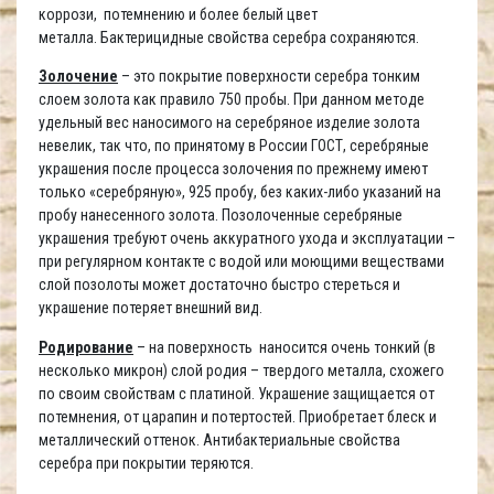
коррози, потемнению и более белый цвет
металла. Бактерицидные свойства серебра сохраняются.
Золочение
– это покрытие поверхности серебра тонким
слоем золота как правило 750 пробы. При данном методе
удельный вес наносимого на серебряное изделие золота
невелик, так что, по принятому в России ГОСТ, серебряные
украшения после процесса золочения по прежнему имеют
только «серебряную», 925 пробу, без каких-либо указаний на
пробу нанесенного золота. Позолоченные серебряные
украшения требуют очень аккуратного ухода и эксплуатации –
при регулярном контакте с водой или моющими веществами
слой позолоты может достаточно быстро стереться и
украшение потеряет внешний вид.
Родирование
– на поверхность наносится очень тонкий (в
несколько микрон) слой родия – твердого металла, схожего
по своим свойствам с платиной. Украшение защищается от
потемнения, от царапин и потертостей. Приобретает блеск и
металлический оттенок. Антибактериальные свойства
серебра при покрытии теряются.