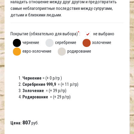
наладить отношение между друг другом и предотвратить
самые неблагоприятные последствия между супругами,
детьми и близкими людьми.
*
Покрытие (обязательно для выбора)
:
не выбрано
чернение
серебрение
золочение
евро-золочение
родирование
Чернение
= (+ 0 р/гр )
Серебрение 999,9
= (+ 11 р/гр)
Золочение
= (+ 39 р/гр)
Родирование
= (+ 29 р/гр)
807
Цена:
руб.