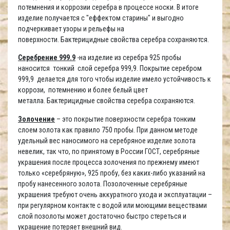
потемнения и коррозии серебра в процессе носки. В итоге
изделие получается с "еффектом старины" и выгодно
подчеркивает узоры и рельефы на
поверхности. Бактерицидные свойства серебра сохраняются.
Серебрение 999.9
-на изделие из серебра 925 пробы
наносится тонкий слой серебра 999,9. Покрытие серебром
999,9 делается для того чтобы изделие имело устойчивость к
коррози, потемнению и более белый цвет
металла. Бактерицидные свойства серебра сохраняются.
Золочение
– это покрытие поверхности серебра тонким
слоем золота как правило 750 пробы. При данном методе
удельный вес наносимого на серебряное изделие золота
невелик, так что, по принятому в России ГОСТ, серебряные
украшения после процесса золочения по прежнему имеют
только «серебряную», 925 пробу, без каких-либо указаний на
пробу нанесенного золота. Позолоченные серебряные
украшения требуют очень аккуратного ухода и эксплуатации –
при регулярном контакте с водой или моющими веществами
слой позолоты может достаточно быстро стереться и
украшение потеряет внешний вид.