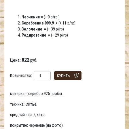
Чернение
= (+ 0 р/гр )
Серебрение 999,9
= (+ 11 р/гр)
Золочение
= (+ 39 р/гр)
Родирование
= (+ 29 р/гр)
822
Цена:
руб.
Количество:
КУПИТЬ
материал: серебро 925 пробы.
техника: литьё.
средний вес: 2,75 гр.
покрытие: чернение (на фото).