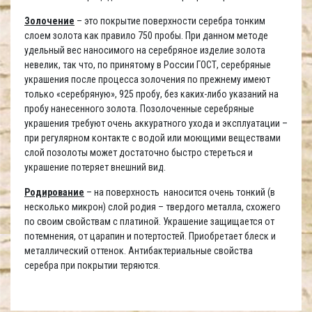
Золочение
– это покрытие поверхности серебра тонким
слоем золота как правило 750 пробы. При данном методе
удельный вес наносимого на серебряное изделие золота
невелик, так что, по принятому в России ГОСТ, серебряные
украшения после процесса золочения по прежнему имеют
только «серебряную», 925 пробу, без каких-либо указаний на
пробу нанесенного золота. Позолоченные серебряные
украшения требуют очень аккуратного ухода и эксплуатации –
при регулярном контакте с водой или моющими веществами
слой позолоты может достаточно быстро стереться и
украшение потеряет внешний вид.
Родирование
– на поверхность наносится очень тонкий (в
несколько микрон) слой родия – твердого металла, схожего
по своим свойствам с платиной. Украшение защищается от
потемнения, от царапин и потертостей. Приобретает блеск и
металлический оттенок. Антибактериальные свойства
серебра при покрытии теряются.