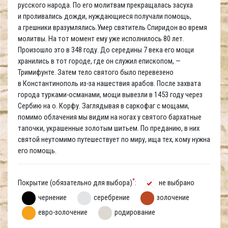
русского народа. По его молитвам прекращалась засуха
и проливались дожди, нуждающиеся получали помощь,
а грешники вразумлялись.Умер святитель Спиридон во время
молитвы. На тот момент ему уже исполнилось 80 лет.
Произошло это в 348 году. До середины 7 века его мощи
хранились в тот городе, где он служил епископом, —
Тримифунте. Затем тело святого было перевезено
в Константинополь из-за нашествия арабов. После захвата
города турками-османами, мощи вывезли в 1453 году через
Сербию на о. Корфу. Заглядывая в саркофаг с мощами,
помимо облачения мы видим на ногах у святого бархатные
тапочки, украшенные золотым шитьем. По преданию, в них
святой неутомимо путешествует по миру, ища тех, кому нужна
его помощь.
*
Покрытие (обязательно для выбора)
:
не выбрано
чернение
серебрение
золочение
евро-золочение
родирование