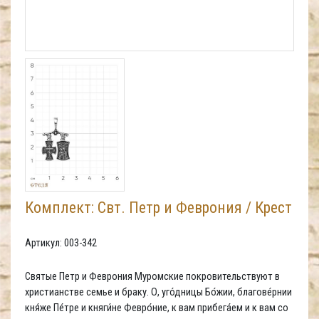
Комплект: Свт. Петр и Феврония / Крест
Артикул: 003-342
Святые Петр и Феврония Муромские покровительствуют в
христианстве семье и браку. О, уго́дницы Бо́жии, благове́рнии
кня́же Пе́тре и княги́не Февро́ние, к вам прибега́ем и к вам со