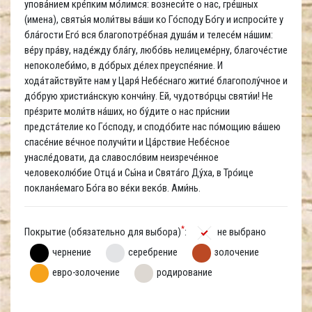
упова́нием кре́пким мо́лимся: вознеси́те о нас, гре́шных
(имена), святы́я моли́твы ва́ши ко Го́споду Бо́гу и испроси́те у
бла́гости Его́ вся благопотре́бная душа́м и телесе́м на́шим:
ве́ру пра́ву, наде́жду бла́гу, любо́вь нелицеме́рну, благоче́стие
непоколеби́мо, в до́брых де́лех преуспе́яние. И
хода́тайствуйте нам у Царя́ Небе́снаго житие́ благополу́чное и
до́брую христиа́нскую кончи́ну. Ей, чудотво́рцы святи́и! Не
пре́зрите моли́тв на́ших, но бу́дите о нас при́снии
предста́телие ко Го́споду, и сподо́бите нас по́мощию ва́шею
спасе́ние ве́чное получи́ти и Ца́рствие Небе́сное
унасле́довати, да славосло́вим неизрече́нное
человеколю́бие Отца́ и Сы́на и Свята́го Ду́ха, в Тро́ице
покланя́емаго Бо́га во ве́ки веко́в. Ами́нь.
*
Покрытие (обязательно для выбора)
:
не выбрано
чернение
серебрение
золочение
евро-золочение
родирование