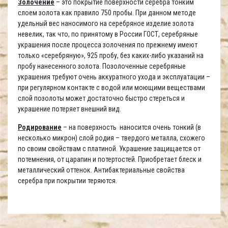
Золочение
– это покрытие поверхности серебра тонким
слоем золота как правило 750 пробы. При данном методе
удельный вес наносимого на серебряное изделие золота
невелик, так что, по принятому в России ГОСТ, серебряные
украшения после процесса золочения по прежнему имеют
только «серебряную», 925 пробу, без каких-либо указаний на
пробу нанесенного золота. Позолоченные серебряные
украшения требуют очень аккуратного ухода и эксплуатации –
при регулярном контакте с водой или моющими веществами
слой позолоты может достаточно быстро стереться и
украшение потеряет внешний вид.
Родирование
– на поверхность наносится очень тонкий (в
несколько микрон) слой родия – твердого металла, схожего
по своим свойствам с платиной. Украшение защищается от
потемнения, от царапин и потертостей. Приобретает блеск и
металлический оттенок. Антибактериальные свойства
серебра при покрытии теряются.