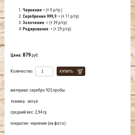
Чернение
= (+ 0 р/гр )
Серебрение 999,9
= (+ 11 р/гр)
Золочение
= (+ 39 р/гр)
Родирование
= (+ 29 р/гр)
879
Цена:
руб.
Количество:
КУПИТЬ
материал: серебро 925 пробы.
техника: литьё.
средний вес: 2,94 гр.
покрытие: чернение (на фото).