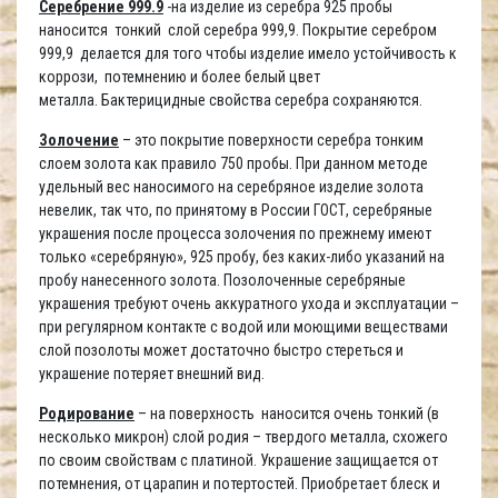
Серебрение 999.9
-на изделие из серебра 925 пробы
наносится тонкий слой серебра 999,9. Покрытие серебром
999,9 делается для того чтобы изделие имело устойчивость к
коррози, потемнению и более белый цвет
металла. Бактерицидные свойства серебра сохраняются.
Золочение
– это покрытие поверхности серебра тонким
слоем золота как правило 750 пробы. При данном методе
удельный вес наносимого на серебряное изделие золота
невелик, так что, по принятому в России ГОСТ, серебряные
украшения после процесса золочения по прежнему имеют
только «серебряную», 925 пробу, без каких-либо указаний на
пробу нанесенного золота. Позолоченные серебряные
украшения требуют очень аккуратного ухода и эксплуатации –
при регулярном контакте с водой или моющими веществами
слой позолоты может достаточно быстро стереться и
украшение потеряет внешний вид.
Родирование
– на поверхность наносится очень тонкий (в
несколько микрон) слой родия – твердого металла, схожего
по своим свойствам с платиной. Украшение защищается от
потемнения, от царапин и потертостей. Приобретает блеск и