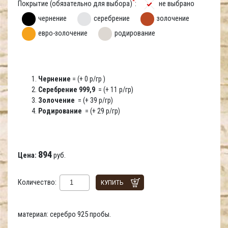
*
Покрытие (обязательно для выбора)
:
не выбрано
чернение
серебрение
золочение
евро-золочение
родирование
Чернение
= (+ 0 р/гр )
Серебрение 999,9
= (+ 11 р/гр)
Золочение
= (+ 39 р/гр)
Родирование
= (+ 29 р/гр)
894
Цена:
руб.
Количество:
КУПИТЬ
материал: серебро 925 пробы.