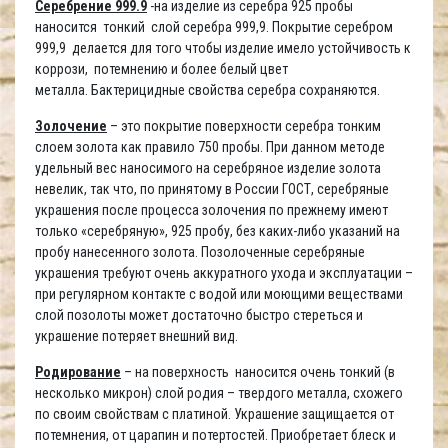
Серебрение 999.9
-на изделие из серебра 925 пробы
наносится тонкий слой серебра 999,9. Покрытие серебром
999,9 делается для того чтобы изделие имело устойчивость к
коррози, потемнению и более белый цвет
металла. Бактерицидные свойства серебра сохраняются.
Золочение
– это покрытие поверхности серебра тонким
слоем золота как правило 750 пробы. При данном методе
удельный вес наносимого на серебряное изделие золота
невелик, так что, по принятому в России ГОСТ, серебряные
украшения после процесса золочения по прежнему имеют
только «серебряную», 925 пробу, без каких-либо указаний на
пробу нанесенного золота. Позолоченные серебряные
украшения требуют очень аккуратного ухода и эксплуатации –
при регулярном контакте с водой или моющими веществами
слой позолоты может достаточно быстро стереться и
украшение потеряет внешний вид.
Родирование
– на поверхность наносится очень тонкий (в
несколько микрон) слой родия – твердого металла, схожего
по своим свойствам с платиной. Украшение защищается от
потемнения, от царапин и потертостей. Приобретает блеск и