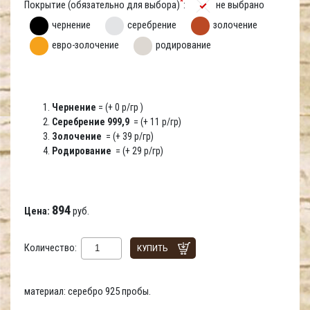
*
Покрытие (обязательно для выбора)
:
не выбрано
чернение
серебрение
золочение
евро-золочение
родирование
Чернение
= (+ 0 р/гр )
Серебрение 999,9
= (+ 11 р/гр)
Золочение
= (+ 39 р/гр)
Родирование
= (+ 29 р/гр)
894
Цена:
руб.
Количество:
КУПИТЬ
материал: серебро 925 пробы.