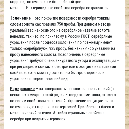
коррози, потемнению и более белый цвет
металла. Бактерицидные свойства серебра сохраняются.
Золочение
– это покрытие поверхности серебра тонким
слоем золота как правило 750 пробы. При данном методе
удельный вес наносимого на серебряное изделие золота
невелик, так что, по принятому в России ГОСТ, серебряные
украшения после процесса золочения по прежнему имеют
только «серебряную», 925 пробу, без каких-либо указаний на
пробу нанесенного золота. Позолоченные серебряные
украшения требуют очень аккуратного ухода и эксплуатации –
при регулярном контакте с водой или моющими веществами
слой позолоты может достаточно быстро стереться и
украшение потеряет внешний вид.
Родирование
– на поверхность наносится очень тонкий (в
несколько микрон) слой родия – твердого металла, схожего
по своим свойствам с платиной. Украшение защищается от
потемнения, от царапин и потертостей. Приобретает блеск и
металлический оттенок. Антибактериальные свойства
серебра при покрытии теряются.