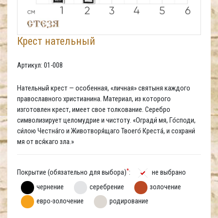
Крест нательный
Артикул: 01-008
Нательный крест — особенная, «личная» святыня каждого
православного христианина. Материал, из которого
изготовлен крест, имеет свое толкование. Серебро
символизирует целомудрие и чистоту. «Огради́ мя, Го́споди,
си́лою Честна́го и Животворя́щаго Твоего́ Креста́, и сохрани́
мя от вся́каго зла.»
*
Покрытие (обязательно для выбора)
:
не выбрано
чернение
серебрение
золочение
евро-золочение
родирование