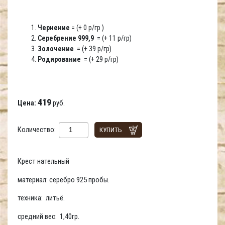
Чернение
= (+ 0 р/гр )
Серебрение 999,9
= (+ 11 р/гр)
Золочение
= (+ 39 р/гр)
Родирование
= (+ 29 р/гр)
419
Цена:
руб.
Количество:
КУПИТЬ
Крест нательный
материал: серебро 925 пробы.
техника: литьё.
средний вес: 1,40гр.